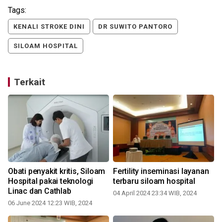
Tags:
KENALI STROKE DINI
DR SUWITO PANTORO
SILOAM HOSPITAL
Terkait
Obati penyakit kritis, Siloam
Fertility inseminasi layanan
Hospital pakai teknologi
terbaru siloam hospital
Linac dan Cathlab
k
04 April 2024 23:34 WIB, 2024
06 June 2024 12:23 WIB, 2024