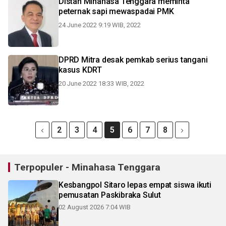
Distan Minahasa Tenggara meminta
peternak sapi mewaspadai PMK
24 June 2022 9:19 WIB, 2022
DPRD Mitra desak pemkab serius tangani
kasus KDRT
20 June 2022 18:33 WIB, 2022
2
3
4
5
6
7
8
Terpopuler - Minahasa Tenggara
Kesbangpol Sitaro lepas empat siswa ikuti
pemusatan Paskibraka Sulut
02 August 2026 7:04 WIB