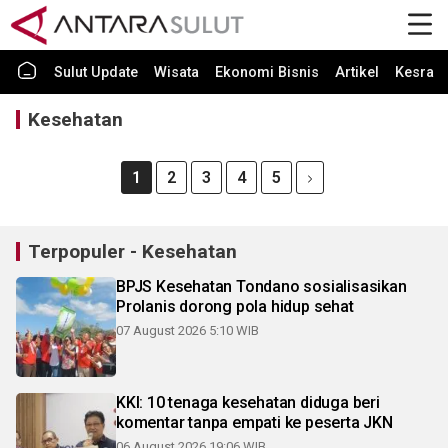
Sulut Update
Wisata
Ekonomi Bisnis
Artikel
Kesra
Kesehatan
1
2
3
4
5
Terpopuler - Kesehatan
BPJS Kesehatan Tondano sosialisasikan
Prolanis dorong pola hidup sehat
07 August 2026 5:10 WIB
KKI: 10 tenaga kesehatan diduga beri
komentar tanpa empati ke peserta JKN
06 August 2026 19:06 WIB