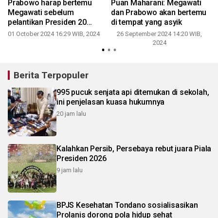
Prabowo harap bertemu
Puan Maharani: Megawati
Megawati sebelum
dan Prabowo akan bertemu
pelantikan Presiden 20
di tempat yang asyik
Oktober
01 October 2024 16:29 WIB, 2024
26 September 2024 14:20 WIB,
2024
2
Berita Terpopuler
995 pucuk senjata api ditemukan di sekolah,
ini penjelasan kuasa hukumnya
20 jam lalu
Kalahkan Persib, Persebaya rebut juara Piala
Presiden 2026
9 jam lalu
BPJS Kesehatan Tondano sosialisasikan
Prolanis dorong pola hidup sehat