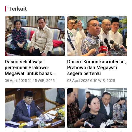
Terkait
Dasco sebut wajar
Dasco: Komunikasi intensif,
pertemuan Prabowo-
Prabowo dan Megawati
Megawati untuk bahas
segera bertemu
kondisi global
08 April 2025 21:15 WIB, 2025
08 April 2025 6:10 WIB, 2025