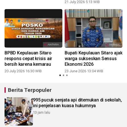
21 July 2026 5:13 WIB
BPBD Kepulauan Sitaro
Bupati Kepulauan Sitaro ajak
respons cepat krisis air
warga sukseskan Sensus
u
bersih karena kemarau
Ekonomi 2026
20 July 2026 16:30 WIB
23 June 2026 13:04 WIB
0
Berita Terpopuler
995 pucuk senjata api ditemukan di sekolah,
ini penjelasan kuasa hukumnya
13 jam lalu