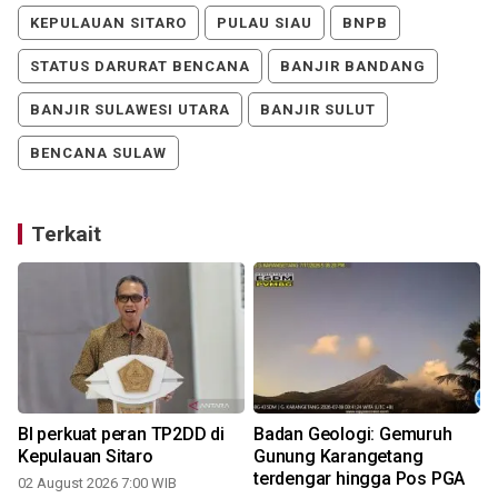
KEPULAUAN SITARO
PULAU SIAU
BNPB
STATUS DARURAT BENCANA
BANJIR BANDANG
BANJIR SULAWESI UTARA
BANJIR SULUT
BENCANA SULAW
Terkait
BI perkuat peran TP2DD di
Badan Geologi: Gemuruh
Kepulauan Sitaro
Gunung Karangetang
terdengar hingga Pos PGA
02 August 2026 7:00 WIB