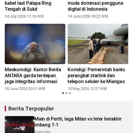
kabel laut Palapa Ring
muda dominasi pengguna
Tengah di Sulut
digital di Indonesia
24 July 2026 11:16 WIB
14 June 2026 18:22 WIB
Menkomdigi: Kantor Berita
Komdigi: Pemerintah bantu
ANTARA garda terdepan
perangkat starlink dan
jaga integritas informasi
telepon seluler ke Miangas
05 June 2026 20:01 WIB
10 May 2026 12:27 WIB
2
Berita Terpopuler
Main di Perth, laga Milan vs Inter berakhir
imbang 1-1
8 jam lalu