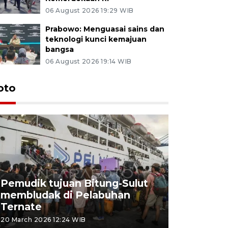
06 August 2026 19:29 WIB
Prabowo: Menguasai sains dan
teknologi kunci kemajuan
bangsa
06 August 2026 19:14 WIB
oto
Pemudik tujuan Bitung-Sulut
membludak di Pelabuhan
Bank Citr
Ternate
merayakan
20 March 2026 12:24 WIB
20 March 2026