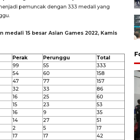
menjadi pemuncak dengan 333 medali yang
ggu.
n medali 15 besar Asian Games 2022, Kamis
F
Perak
Perunggu
Total
99
55
333
54
60
158
47
77
157
32
33
86
16
25
60
15
23
53
16
9
35
Bank Citra: Dirgahayu ke-61
14
27
51
Provinsi Sulut
2
5
17
23 September 2025 18:08 WIB
17
17
42