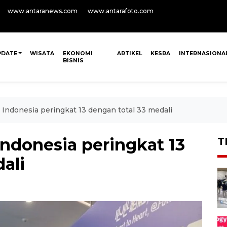
www.antaranews.com
www.antarafoto.com
PDATE
WISATA
EKONOMI
ARTIKEL
KESRA
INTERNASIONA
BISNIS
Indonesia peringkat 13 dengan total 33 medali
ndonesia peringkat 13
T
ali