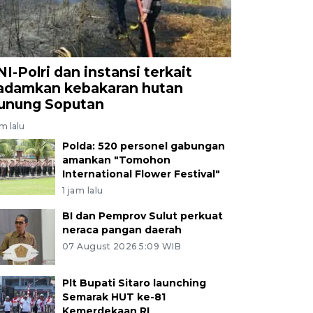
NI-Polri dan instansi terkait
adamkan kebakaran hutan
unung Soputan
am lalu
Polda: 520 personel gabungan
amankan "Tomohon
International Flower Festival"
1 jam lalu
BI dan Pemprov Sulut perkuat
neraca pangan daerah
07 August 2026 5:09 WIB
Plt Bupati Sitaro launching
Semarak HUT ke-81
Kemerdekaan RI