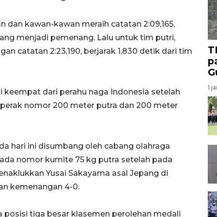
 dan kawan-kawan meraih catatan 2:09,165,
yang menjadi pemenang. Lalu untuk tim putri,
T
an catatan 2:23,190, berjarak 1,830 detik dari tim
p
G
1 j
i keempat dari perahu naga Indonesia setelah
perak nomor 200 meter putra dan 200 meter
 hari ini disumbang oleh cabang olahraga
pada nomor kumite 75 kg putra setelah pada
enaklukkan Yusai Sakayama asal Jepang di
gan kemenangan 4-0.
 posisi tiga besar klasemen perolehan medali