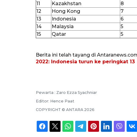
11
Kazakhstan
8
12
Hong Kong
7
13
Indonesia
6
14
Malaysia
5
15
Qatar
5
Berita ini telah tayang di Antaranews.co
2022: Indonesia turun ke peringkat 13
Pewarta :
Zaro Ezza Syachniar
Editor:
Hence Paat
COPYRIGHT ©
ANTARA
2026