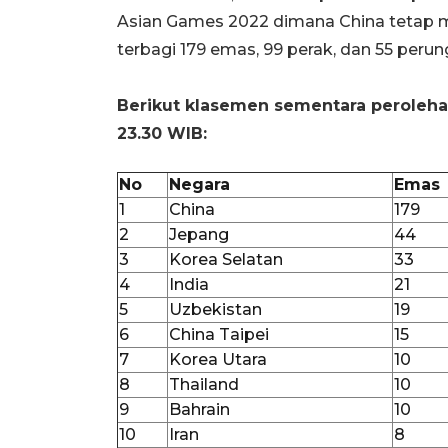
Asian Games 2022 dimana China tetap 
terbagi 179 emas, 99 perak, dan 55 perun
Berikut klasemen sementara peroleha
23.30 WIB:
No
Negara
Emas
1
China
179
2
Jepang
44
3
Korea Selatan
33
4
India
21
5
Uzbekistan
19
6
China Taipei
15
7
Korea Utara
10
8
Thailand
10
9
Bahrain
10
10
Iran
8