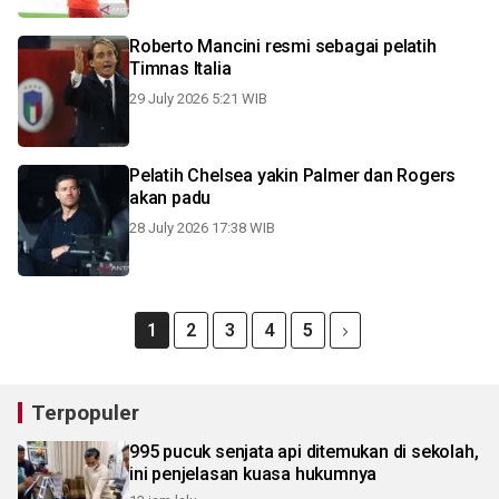
Roberto Mancini resmi sebagai pelatih
Timnas Italia
29 July 2026 5:21 WIB
Pelatih Chelsea yakin Palmer dan Rogers
akan padu
28 July 2026 17:38 WIB
1
2
3
4
5
Terpopuler
995 pucuk senjata api ditemukan di sekolah,
ini penjelasan kuasa hukumnya