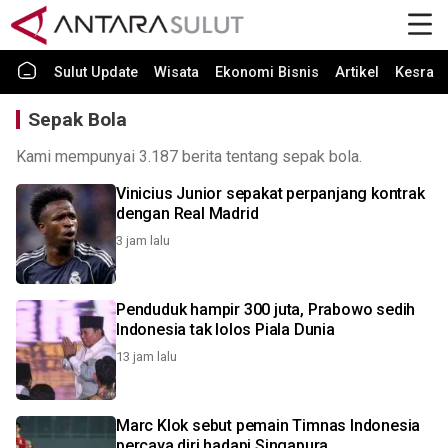
Sulut Update
Wisata
Ekonomi Bisnis
Artikel
Kesra
Sepak Bola
Kami mempunyai 3.187 berita tentang sepak bola.
Vinicius Junior sepakat perpanjang kontrak
dengan Real Madrid
3 jam lalu
Penduduk hampir 300 juta, Prabowo sedih
Indonesia tak lolos Piala Dunia
13 jam lalu
Marc Klok sebut pemain Timnas Indonesia
percaya diri hadapi Singapura