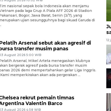
03 August 2026 10:02 WIB
Tim nasional sepak bola Indonesia akan menjamu
Vietnam pada laga Grup A Piala AFF 2026 di Stadion
Pakansari, Bogor, Jawa Barat, Senin (3/7), yang
merupakan ujian sesungguhnya bagi skuad Garuda di
..
J
s
12 
Pelatih Arsenal sebut akan agresif di
bursa transfer musim panas
03 August 2026 5:00 WIB
Pelatih Arsenal, Mikel Arteta menegaskan klubnya
akan bergerak agresif pada bursa transfer musim
panas 2026 demi mempertahankan gelar Liga Inggris.
"Kami memperkirakan akan ada pergerakan ...
Chelsea rekrut pemain timnas
Argentina Valentin Barco
03 August 2026 4:58 WIB