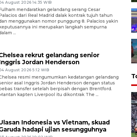
04 August 2026 14:35 WIB
Fulham mendaratkan gelandang serang Cesar
Palacios dari Real Madrid dalak kontrak tujuh tahun
dan menggunakan nomor punggung 8. Palacios yakin
keputusannya ini merupakan langkah sempurna
dalam ...
Chelsea rekrut gelandang senior
Inggris Jordan Henderson
04 August 2026 5:12 WIB
T
Chelsea resmi mengumumkan kedatangan gelandang
senior asal Inggris Jordan Henderson dengan status
bebas transfer setelah berpisah dengan Brentford.
Mantan kapten Liverpool itu dikontrak The ...
Ulasan Indonesia vs Vietnam, skuad
Garuda hadapi ujian sesungguhnya