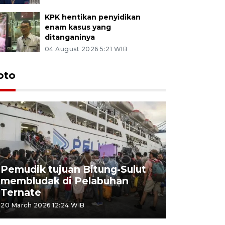
KPK hentikan penyidikan
enam kasus yang
ditanganinya
04 August 2026 5:21 WIB
oto
Pemudik tujuan Bitung-Sulut
membludak di Pelabuhan
Bank Citr
Ternate
merayakan
20 March 2026 12:24 WIB
20 March 2026