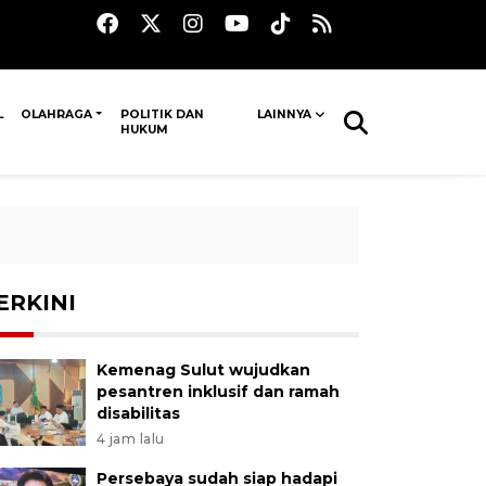
L
OLAHRAGA
POLITIK DAN
LAINNYA
HUKUM
ERKINI
Kemenag Sulut wujudkan
pesantren inklusif dan ramah
disabilitas
4 jam lalu
Persebaya sudah siap hadapi