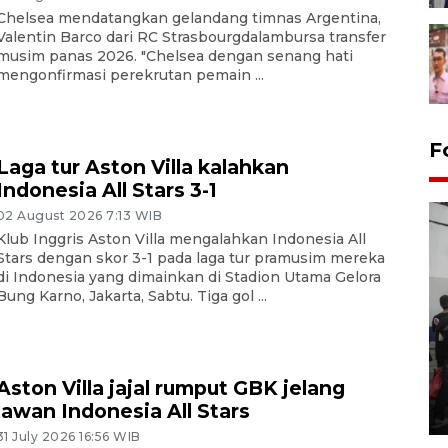
Chelsea mendatangkan gelandang timnas Argentina,
Valentin Barco dari RC Strasbourgdalambursa transfer
musim panas 2026. "Chelsea dengan senang hati
mengonfirmasi perekrutan pemain ...
F
Laga tur Aston Villa kalahkan
Indonesia All Stars 3-1
02 August 2026 7:13 WIB
Klub Inggris Aston Villa mengalahkan Indonesia All
Stars dengan skor 3-1 pada laga tur pramusim mereka
di Indonesia yang dimainkan di Stadion Utama Gelora
Bung Karno, Jakarta, Sabtu. Tiga gol ...
Bank Citra: Dirgahayu ke-61
Provinsi Sulut
Aston Villa jajal rumput GBK jelang
lawan Indonesia All Stars
23 September 2025 18:08 WIB
31 July 2026 16:56 WIB