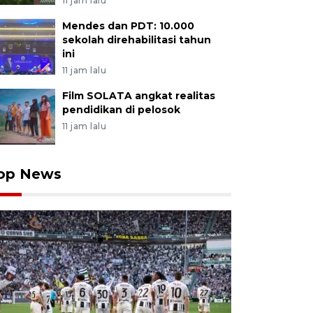
11 jam lalu
Mendes dan PDT: 10.000
sekolah direhabilitasi tahun
ini
11 jam lalu
Film SOLATA angkat realitas
pendidikan di pelosok
11 jam lalu
op News