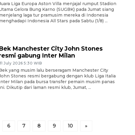
Juara Liga Europa Aston Villa menjajal rumput Stadion
Utama Gelora Bung Karno (SUGBK) pada Jumat siang
menjelang laga tur pramusim mereka di Indonesia
menghadapi Indonesia All Stars pada Sabtu (1/8) ...
Bek Manchester City John Stones
resmi gabung Inter Milan
31 July 2026 5:30 WIB
Bek yang musim lalu berseragam Manchester City
John Stones resmi bergabung dengan klub Liga Italia
Inter Milan pada bursa transfer pemain musim panas
ini. Dikutip dari laman resmi klub, Jumat, ...
6
7
8
9
10
»