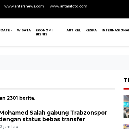
www.antaranews.com
www.antarafoto.com
PDATE
WISATA
EKONOMI
ARTIKEL
KESRA
INTERNASIONA
BISNIS
T
an 2301 berita.
Mohamed Salah gabung Trabzonspor
dengan status bebas transfer
12 jam lalu