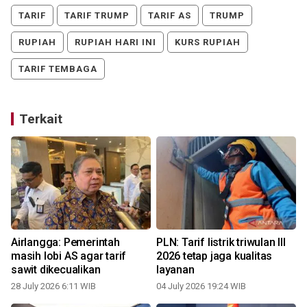
TARIF
TARIF TRUMP
TARIF AS
TRUMP
RUPIAH
RUPIAH HARI INI
KURS RUPIAH
TARIF TEMBAGA
Terkait
Airlangga: Pemerintah
PLN: Tarif listrik triwulan III
masih lobi AS agar tarif
2026 tetap jaga kualitas
sawit dikecualikan
layanan
28 July 2026 6:11 WIB
04 July 2026 19:24 WIB