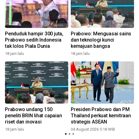
Penduduk hampir 300 juta,
Prabowo: Menguasai sains
Prabowo sedih Indonesia
dan teknologi kunci
tak lolos Piala Dunia
kemajuan bangsa
18 jam lalu
18 jam lalu
n
Prabowo undang 150
Presiden Prabowo dan PM
peneliti BRIN lihat capaian
Thailand perkuat kemitraan
riset dan inovasi
strategis ASEAN
18 jam lalu
04 August 2026 5:18 WIB
3