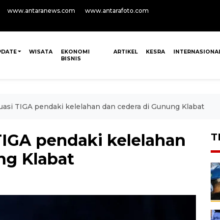
www.antaranews.com
www.antarafoto.com
PDATE
WISATA
EKONOMI
ARTIKEL
KESRA
INTERNASIONA
BISNIS
asi TIGA pendaki kelelahan dan cedera di Gunung Klabat
TIGA pendaki kelelahan
T
ng Klabat