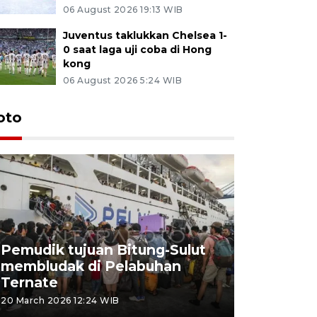
06 August 2026 19:13 WIB
Juventus taklukkan Chelsea 1-
0 saat laga uji coba di Hong
kong
06 August 2026 5:24 WIB
oto
Pemudik tujuan Bitung-Sulut
membludak di Pelabuhan
Bank Citr
Ternate
merayakan
20 March 2026 12:24 WIB
20 March 2026