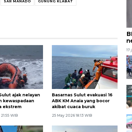
SAR MANADO
GUNUNG KLABAT
B
n
17 
Sulut ajak nelayan
Basarnas Sulut evakuasi 16
an kewaspadaan
ABK KM Anaia yang bocor
a ekstrem
akibat cuaca buruk
 21:55 WIB
25 May 2026 18:13 WIB