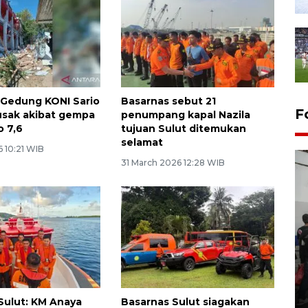
 Gedung KONI Sario
Basarnas sebut 21
F
usak akibat gempa
penumpang kapal Nazila
 7,6
tujuan Sulut ditemukan
selamat
6 10:21 WIB
31 March 2026 12:28 WIB
Bank Citra: Dirgahayu ke-61
Provinsi Sulut
23 September 2025 18:08 WIB
Sulut: KM Anaya
Basarnas Sulut siagakan