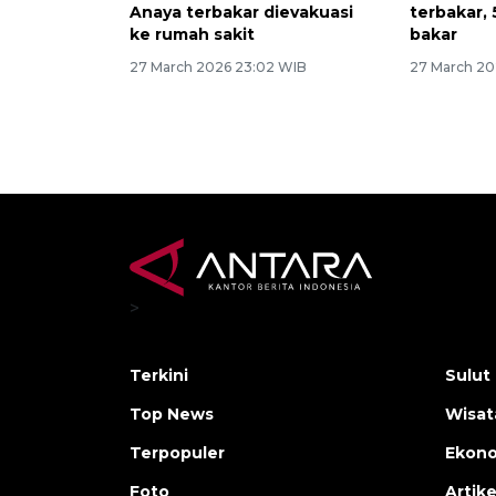
Anaya terbakar dievakuasi
terbakar, 
ke rumah sakit
bakar
27 March 2026 23:02 WIB
27 March 20
>
Terkini
Sulut
Top News
Wisat
Terpopuler
Ekono
Foto
Artike