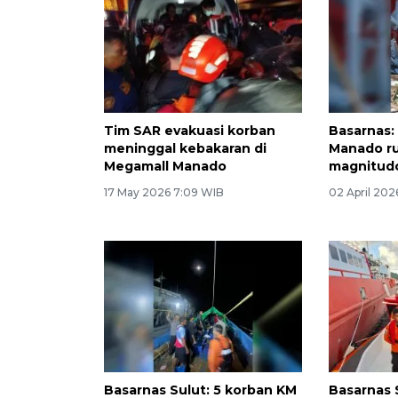
Tim SAR evakuasi korban
Basarnas:
meninggal kebakaran di
Manado r
Megamall Manado
magnitudo
17 May 2026 7:09 WIB
02 April 202
Basarnas Sulut: 5 korban KM
Basarnas 