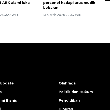
5 ABK alami luka
personel hadapi arus mudik
Lebaran
26 4:27 WIB
13 March 2026 22:34 WIB
 Update
Olahraga
a
Politik dan Hukum
mi Bisnis
Pendidikan
l
Hiburan