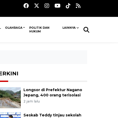
L
OLAHRAGA
POLITIK DAN
LAINNYA
HUKUM
ERKINI
Longsor di Prefektur Nagano
Jepang, 400 orang terisolasi
2 jam lalu
Seskab Teddy tinjau sekolah