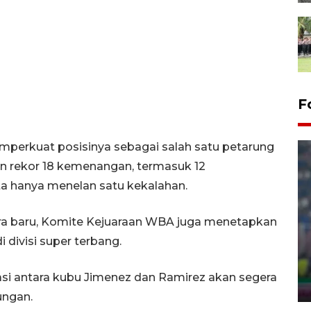
F
rkuat posisinya sebagai salah satu petarung
an rekor 18 kemenangan, termasuk 12
ta hanya menelan satu kekalahan.
ra baru, Komite Kejuaraan WBA juga menetapkan
Foto - Polresta Samarinda
 divisi super terbang.
amankan 9.880 kg "captikus"
dari Manado
si antara kubu Jimenez dan Ramirez akan segera
27 February 2026 22:30 WIB
ungan.