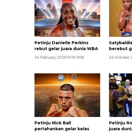
Petinju Danielle Perkins
Satybaldi
rebut gelar juara dunia WBA
berebut g
24 February 2026 10:19 WIB
24 October 2
Petinju Nick Ball
Petinju R
pertahankan gelar kelas
juara duni