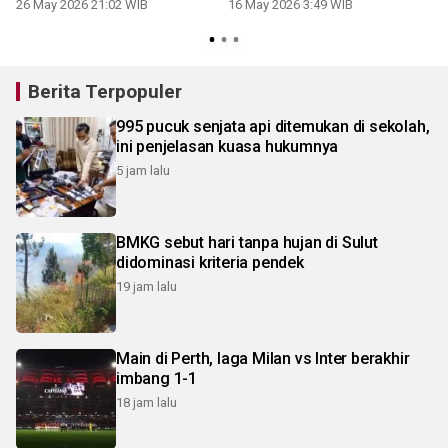
26 May 2026 21:02 WIB
16 May 2026 3:49 WIB
1
Berita Terpopuler
995 pucuk senjata api ditemukan di sekolah,
ini penjelasan kuasa hukumnya
5 jam lalu
BMKG sebut hari tanpa hujan di Sulut
didominasi kriteria pendek
19 jam lalu
Main di Perth, laga Milan vs Inter berakhir
imbang 1-1
18 jam lalu