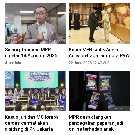
Sidang Tahunan MPR
Ketua MPR lantik Adela
digelar 14 Agustus 2026
Adies sebagai anggota PAW
4 jam lalu
22 June 2026 12:40 WIB
R
Kasus juri dan MC lomba
MPR desak langkah
cerdas cermat akan
pencegahan paparan judi
disidang di PN Jakarta
online terhadap anak