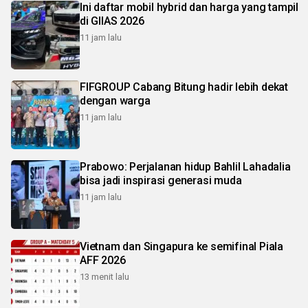
Ini daftar mobil hybrid dan harga yang tampil
di GIIAS 2026
11 jam lalu
FIFGROUP Cabang Bitung hadir lebih dekat
dengan warga
11 jam lalu
Prabowo: Perjalanan hidup Bahlil Lahadalia
bisa jadi inspirasi generasi muda
11 jam lalu
Vietnam dan Singapura ke semifinal Piala
AFF 2026
13 menit lalu