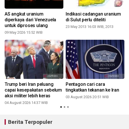
r
AS angkut uranium
Indikasi cadangan uranium
diperkaya dari Venezuela
di Sulut perlu diteliti
untuk diproses ulang
23 May 2013 16:03 WIB, 2013
09 May 2026 15:52 WIB
s
Trump beri Iran peluang
Pentagon cari cara
capai kesepakatan sebelum
tingkatkan tekanan ke Iran
aksi militer lebih keras
03 August 2026 20:51 WIB
04 August 2026 14:37 WIB
2
Berita Terpopuler