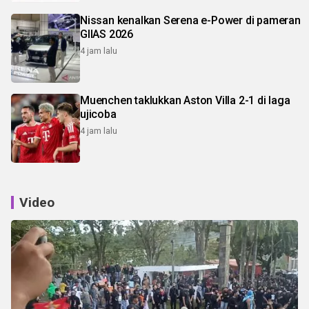
Nissan kenalkan Serena e-Power di pameran
GIIAS 2026
4 jam lalu
Muenchen taklukkan Aston Villa 2-1 di laga
ujicoba
4 jam lalu
Video