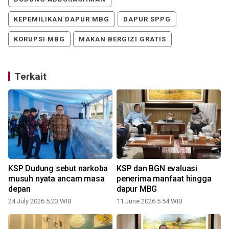
KEPEMILIKAN DAPUR MBG
DAPUR SPPG
KORUPSI MBG
MAKAN BERGIZI GRATIS
Terkait
KSP Dudung sebut narkoba
KSP dan BGN evaluasi
s
musuh nyata ancam masa
penerima manfaat hingga
depan
dapur MBG
24 July 2026 5:23 WIB
11 June 2026 5:54 WIB