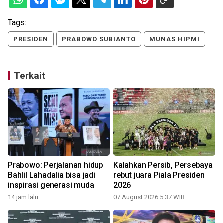
Tags:
PRESIDEN
PRABOWO SUBIANTO
MUNAS HIPMI
Terkait
Prabowo: Perjalanan hidup
Kalahkan Persib, Persebaya
Bahlil Lahadalia bisa jadi
rebut juara Piala Presiden
inspirasi generasi muda
2026
14 jam lalu
07 August 2026 5:37 WIB