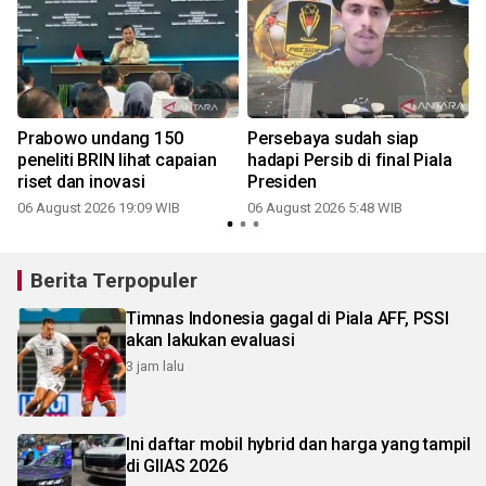
Prabowo undang 150
Persebaya sudah siap
b
peneliti BRIN lihat capaian
hadapi Persib di final Piala
riset dan inovasi
Presiden
06 August 2026 19:09 WIB
06 August 2026 5:48 WIB
Berita Terpopuler
Timnas Indonesia gagal di Piala AFF, PSSI
akan lakukan evaluasi
3 jam lalu
Ini daftar mobil hybrid dan harga yang tampil
di GIIAS 2026