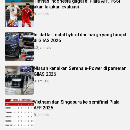
Timnas Indonesia gagal di Piala AFF, PSSI
akan lakukan evaluasi
8 jam lalu
Ini daftar mobil hybrid dan harga yang tampil
di GIIAS 2026
20 jam lalu
Nissan kenalkan Serena e-Power di pameran
GIIAS 2026
8 jam lalu
Vietnam dan Singapura ke semifinal Piala
AFF 2026
8 jam lalu