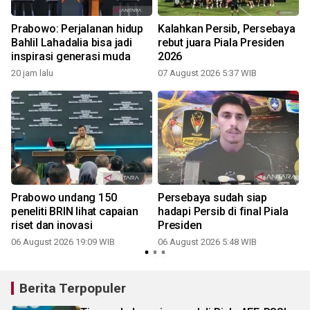
Prabowo: Perjalanan hidup
Kalahkan Persib, Persebaya
Bahlil Lahadalia bisa jadi
rebut juara Piala Presiden
inspirasi generasi muda
2026
20 jam lalu
07 August 2026 5:37 WIB
Prabowo undang 150
Persebaya sudah siap
b
peneliti BRIN lihat capaian
hadapi Persib di final Piala
riset dan inovasi
Presiden
06 August 2026 19:09 WIB
06 August 2026 5:48 WIB
Berita Terpopuler