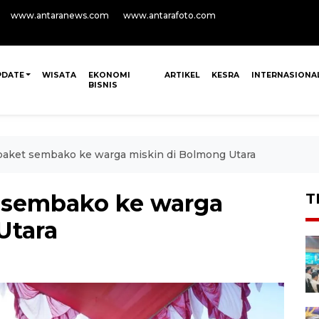
www.antaranews.com
www.antarafoto.com
PDATE
WISATA
EKONOMI
ARTIKEL
KESRA
INTERNASIONA
BISNIS
paket sembako ke warga miskin di Bolmong Utara
t sembako ke warga
T
Utara