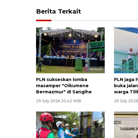
Berita Terkait
PLN sukseskan lomba
PLN jaga 
masamper "Oikumene
buka jala
Bermazmur" di Sangihe
warga Til
29 July 2026 20:42 WIB
29 July 2026