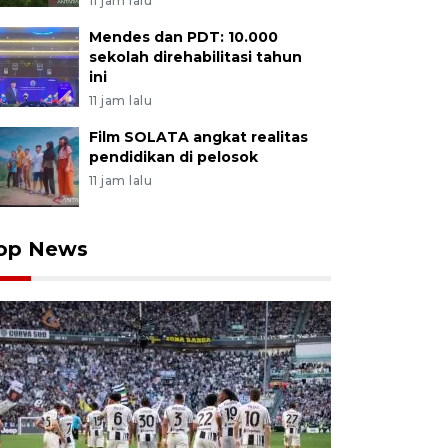
11 jam lalu
Mendes dan PDT: 10.000
sekolah direhabilitasi tahun
ini
11 jam lalu
Film SOLATA angkat realitas
pendidikan di pelosok
11 jam lalu
op News