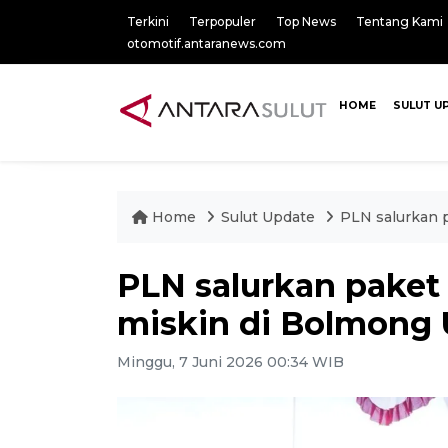
Terkini
Terpopuler
Top News
Tentang Kami
otomotif.antaranews.com
HOME
SULUT U
Home
Sulut Update
PLN salurkan 
PLN salurkan pake
miskin di Bolmong 
Minggu, 7 Juni 2026 00:34 WIB