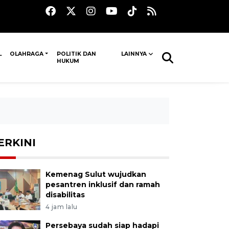
L
OLAHRAGA
POLITIK DAN
LAINNYA
HUKUM
ERKINI
Kemenag Sulut wujudkan
pesantren inklusif dan ramah
disabilitas
4 jam lalu
Persebaya sudah siap hadapi