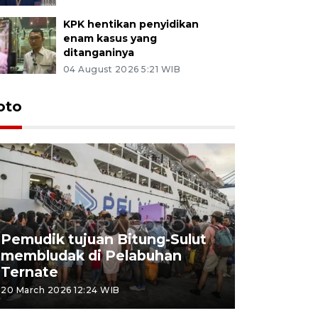
KPK hentikan penyidikan
enam kasus yang
ditanganinya
04 August 2026 5:21 WIB
oto
Pemudik tujuan Bitung-Sulut
membludak di Pelabuhan
Bank Citr
Ternate
merayakan
20 March 2026 12:24 WIB
20 March 2026