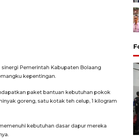
F
an sinergi Pemerintah Kabupaten Bolaang
emangku kepentingan.
ndapatkan paket bantuan kebutuhan pokok
r minyak goreng, satu kotak teh celup, 1 kilogram
Bank Citra: Dirgahayu ke-61
Provinsi Sulut
 memenuhi kebutuhan dasar dapur mereka
23 September 2025 18:08 WIB
nya.