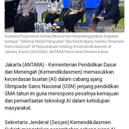
Suasana Puspresnas Kemendikdasmen menyelenggarakan kegiatan
bertajuk "Taklimat Media Penguatan Tata Kelola Ajang Talenta Olimpiade
Sains Nasional" di Perpustakaan Gedung A Kemendikdasmen di
Jakarta, Kamis (4/6/2026). ANTARA/Hana Dewi Kinarina Kaban
Jakarta (ANTARA) - Kementerian Pendidikan Dasar
dan Menengah (Kemendikdasmen) memasukkan
kecerdasan buatan (AI) dalam cabang ajang
Olimpiade Sains Nasional (OSN) jenjang pendidikan
SMA tahun ini guna merespons pesatnya kemajuan
dan pemanfaatan teknologi AI dalam kehidupan
masyarakat.
Sekretaris Jenderal (Sesjen) Kemendikdasmen