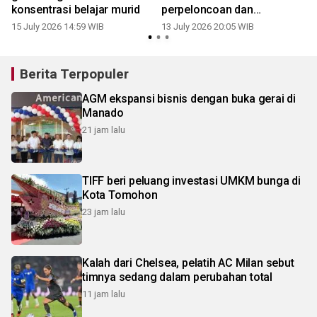
konsentrasi belajar murid
perpeloncoan dan
senioritas
15 July 2026 14:59 WIB
13 July 2026 20:05 WIB
Berita Terpopuler
AGM ekspansi bisnis dengan buka gerai di
Manado
21 jam lalu
TIFF beri peluang investasi UMKM bunga di
Kota Tomohon
23 jam lalu
Kalah dari Chelsea, pelatih AC Milan sebut
timnya sedang dalam perubahan total
11 jam lalu