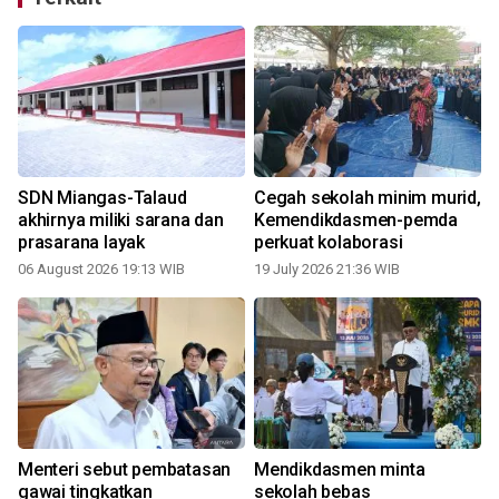
SDN Miangas-Talaud
Cegah sekolah minim murid,
akhirnya miliki sarana dan
Kemendikdasmen-pemda
prasarana layak
perkuat kolaborasi
06 August 2026 19:13 WIB
19 July 2026 21:36 WIB
0
Menteri sebut pembatasan
Mendikdasmen minta
gawai tingkatkan
sekolah bebas