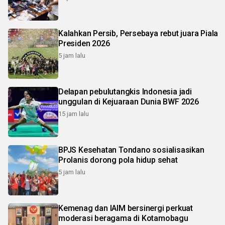
Kalahkan Persib, Persebaya rebut juara Piala
Presiden 2026
5 jam lalu
Delapan pebulutangkis Indonesia jadi
unggulan di Kejuaraan Dunia BWF 2026
15 jam lalu
BPJS Kesehatan Tondano sosialisasikan
Prolanis dorong pola hidup sehat
5 jam lalu
Kemenag dan IAIM bersinergi perkuat
moderasi beragama di Kotamobagu