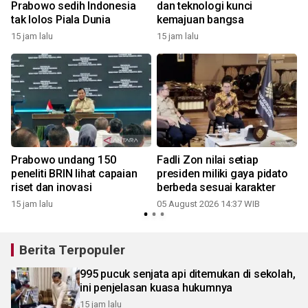
Prabowo sedih Indonesia
dan teknologi kunci
tak lolos Piala Dunia
kemajuan bangsa
15 jam lalu
15 jam lalu
Prabowo undang 150
Fadli Zon nilai setiap
peneliti BRIN lihat capaian
presiden miliki gaya pidato
riset dan inovasi
berbeda sesuai karakter
15 jam lalu
05 August 2026 14:37 WIB
Berita Terpopuler
995 pucuk senjata api ditemukan di sekolah,
ini penjelasan kuasa hukumnya
15 jam lalu