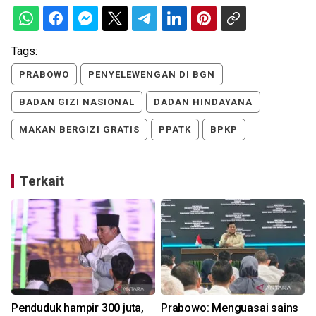
Tags:
PRABOWO
PENYELEWENGAN DI BGN
BADAN GIZI NASIONAL
DADAN HINDAYANA
MAKAN BERGIZI GRATIS
PPATK
BPKP
Terkait
Penduduk hampir 300 juta,
Prabowo: Menguasai sains