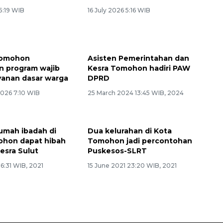
 5:19 WIB
16 July 2026 5:16 WIB
Tomohon
Asisten Pemerintahan dan
n program wajib
Kesra Tomohon hadiri PAW
yanan dasar warga
DPRD
2026 7:10 WIB
25 March 2024 13:45 WIB, 2024
umah ibadah di
Dua kelurahan di Kota
ohon dapat hibah
Tomohon jadi percontohan
Kesra Sulut
Puskesos-SLRT
 6:31 WIB, 2021
15 June 2021 23:20 WIB, 2021