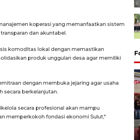
asi manajemen koperasi yang memanfaatkan sistem
 transparan dan akuntabel.
sis komoditas lokal dengan memastikan
F
lidasikan produk unggulan desa agar memiliki
kemitraan dengan membuka jejaring agar usaha
 secara berkelanjutan.
dikelola secara profesional akan mampu
Banjir bandang terjadi di
an memperkokoh fondasi ekonomi Sulut,"
Kepulauan Sitaro, warga cari
korban hilang
05 January 2026 12:26 WIB