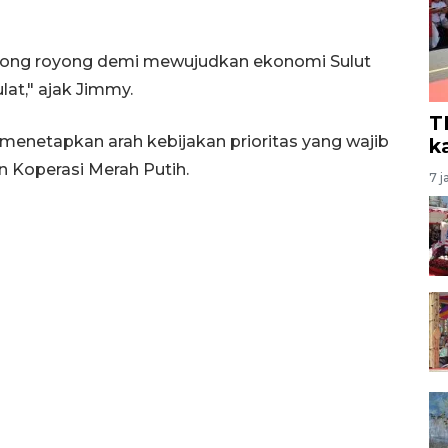
otong royong demi mewujudkan ekonomi Sulut
lat," ajak Jimmy.
T
enetapkan arah kebijakan prioritas yang wajib
k
 Koperasi Merah Putih.
7 j