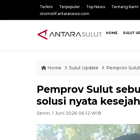
Terkini
Terpopuler
Top News
Tentang Kami
otomotif.antaranews.com
HOME
SULUT U
Home
Sulut Update
Pemprov Sulut 
Pemprov Sulut sebu
solusi nyata keseja
Senin, 1 Juni 2026 06:12 WIB