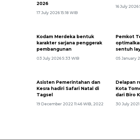
2026
16 July 2026
17 July 2026 15:18 WIB
Kodam Merdeka bentuk
Pemkot 
karakter sarjana penggerak
optimalka
pembangunan
sentuh la
03 July 2026 5:33 WIB
05 January 
Asisten Pemerintahan dan
Delapan r
Kesra hadiri Safari Natal di
Kota Tom
Tagsel
dari Biro 
19 December 2022 11:46 WIB, 2022
30 July 2021