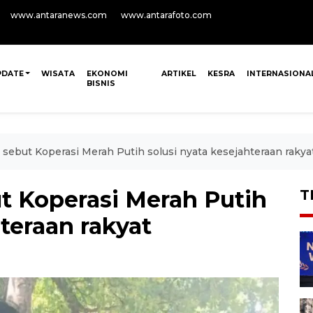
www.antaranews.com
www.antarafoto.com
PDATE
WISATA
EKONOMI
ARTIKEL
KESRA
INTERNASIONA
BISNIS
sebut Koperasi Merah Putih solusi nyata kesejahteraan rakya
t Koperasi Merah Putih
T
hteraan rakyat