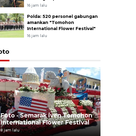
16 jam lalu
Polda: 520 personel gabungan
amankan "Tomohon
International Flower Festival"
16 jam lalu
oto
Pemudik t
Foto - Semarak iven Tomohon
membluda
International Flower Festival
Ternate
8 jam lalu
20 March 2026