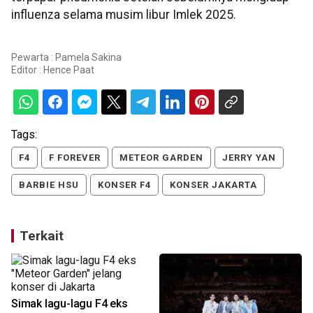
influenza selama musim libur Imlek 2025.
Pewarta : Pamela Sakina
Editor :
Hence Paat
Tags:
F4
F FOREVER
METEOR GARDEN
JERRY YAN
BARBIE HSU
KONSER F4
KONSER JAKARTA
Terkait
Simak lagu-lagu F4 eks