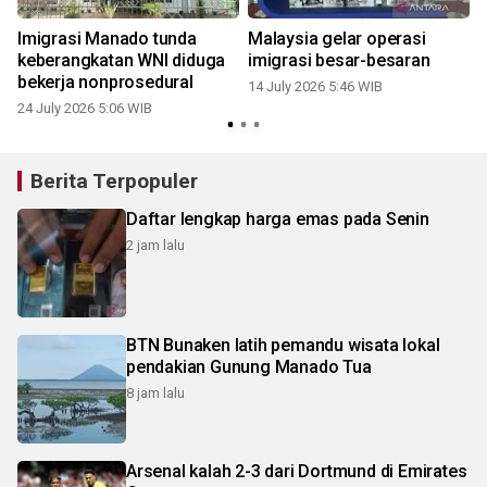
Imigrasi Manado tunda
Malaysia gelar operasi
n
keberangkatan WNI diduga
imigrasi besar-besaran
bekerja nonprosedural
14 July 2026 5:46 WIB
24 July 2026 5:06 WIB
Berita Terpopuler
Daftar lengkap harga emas pada Senin
2 jam lalu
BTN Bunaken latih pemandu wisata lokal
pendakian Gunung Manado Tua
8 jam lalu
Arsenal kalah 2-3 dari Dortmund di Emirates