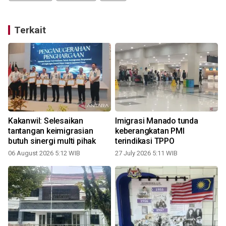
Terkait
Kakanwil: Selesaikan
Imigrasi Manado tunda
tantangan keimigrasian
keberangkatan PMI
butuh sinergi multi pihak
terindikasi TPPO
1
06 August 2026 5:12 WIB
27 July 2026 5:11 WIB