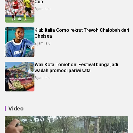
Cup
8 jam lalu
Klub Italia Como rekrut Trevoh Chalobah dari
Chelsea
2 jam lalu
Wali Kota Tomohon: Festival bunga jadi
wadah promosi pariwisata
8 jam lalu
Video