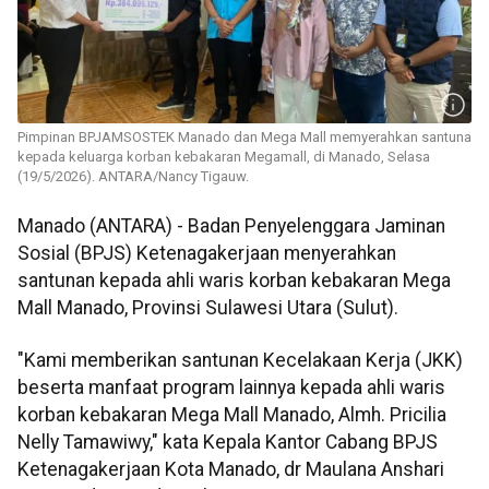
Pimpinan BPJAMSOSTEK Manado dan Mega Mall memyerahkan santuna
kepada keluarga korban kebakaran Megamall, di Manado, Selasa
(19/5/2026). ANTARA/Nancy Tigauw.
Manado (ANTARA) - Badan Penyelenggara Jaminan
Sosial (BPJS) Ketenagakerjaan menyerahkan
santunan kepada ahli waris korban kebakaran Mega
Mall Manado, Provinsi Sulawesi Utara (Sulut).
"Kami memberikan santunan Kecelakaan Kerja (JKK)
beserta manfaat program lainnya kepada ahli waris
korban kebakaran Mega Mall Manado, Almh. Pricilia
Nelly Tamawiwy," kata Kepala Kantor Cabang BPJS
Ketenagakerjaan Kota Manado, dr Maulana Anshari