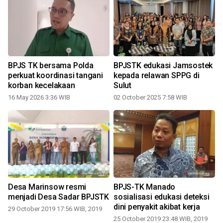
BPJS TK bersama Polda
BPJSTK edukasi Jamsostek
perkuat koordinasi tangani
kepada relawan SPPG di
korban kecelakaan
Sulut
16 May 2026 3:36 WIB
02 October 2025 7:58 WIB
Desa Marinsow resmi
BPJS-TK Manado
menjadi Desa Sadar BPJSTK
sosialisasi edukasi deteksi
9
dini penyakit akibat kerja
29 October 2019 17:56 WIB, 2019
25 October 2019 23:48 WIB, 2019