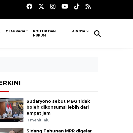
L
OLAHRAGA
POLITIK DAN
LAINNYA
HUKUM
ERKINI
Sudaryono sebut MBG tidak
boleh dikonsumsi lebih dari
empat jam
11 menit lalu
Sidang Tahunan MPR digelar