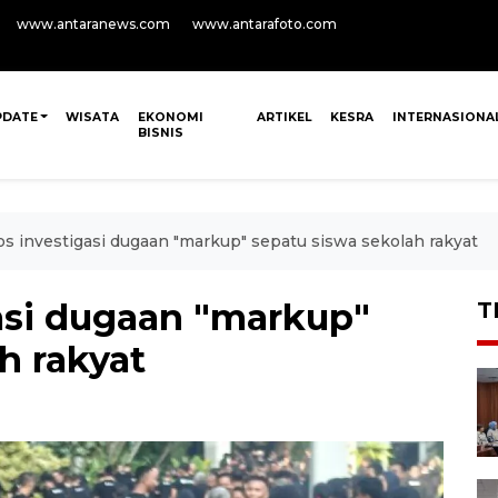
www.antaranews.com
www.antarafoto.com
PDATE
WISATA
EKONOMI
ARTIKEL
KESRA
INTERNASIONA
BISNIS
 investigasi dugaan "markup" sepatu siswa sekolah rakyat
asi dugaan "markup"
T
h rakyat