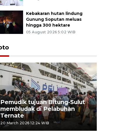
Kebakaran hutan lindung
Gunung Soputan meluas
hingga 300 hektare
05 August 2026 5:02 WIB
oto
Pemudik tujuan Bitung-Sulut
membludak di Pelabuhan
Bank Citr
Ternate
merayakan
20 March 2026 12:24 WIB
20 March 2026