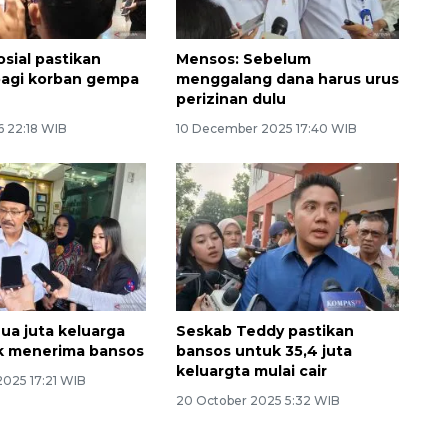
osial pastikan
Mensos: Sebelum
bagi korban gempa
menggalang dana harus urus
perizinan dulu
6 22:18 WIB
10 December 2025 17:40 WIB
ua juta keluarga
Seskab Teddy pastikan
ak menerima bansos
bansos untuk 35,4 juta
keluargta mulai cair
2025 17:21 WIB
20 October 2025 5:32 WIB