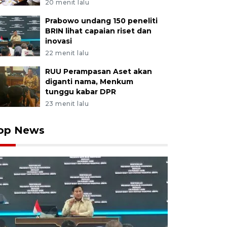
20 menit lalu
Prabowo undang 150 peneliti
BRIN lihat capaian riset dan
inovasi
22 menit lalu
RUU Perampasan Aset akan
diganti nama, Menkum
tunggu kabar DPR
23 menit lalu
op News