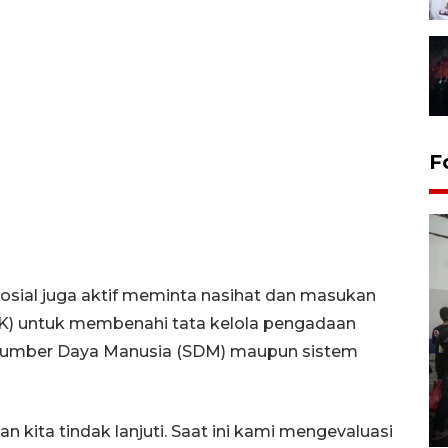
F
 Sosial juga aktif meminta nasihat dan masukan
K) untuk membenahi tata kelola pengadaan
si Sumber Daya Manusia (SDM) maupun sistem
Bank Citra: Dirgahayu ke-61
Provinsi Sulut
23 September 2025 18:08 WIB
 kita tindak lanjuti. Saat ini kami mengevaluasi