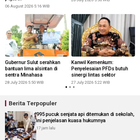
06 August 2026 5:16 WIB
2
Gubernur Sulut serahkan
Kanwil Kemenkum:
bantuan lima alsintan di
Penyelesaian PFDs butuh
sentra Minahasa
sinergi lintas sektor
28 July 2026 5:50 WIB
27 July 2026 5:22 WIB
2
Berita Terpopuler
995 pucuk senjata api ditemukan di sekolah,
ini penjelasan kuasa hukumnya
17 jam lalu