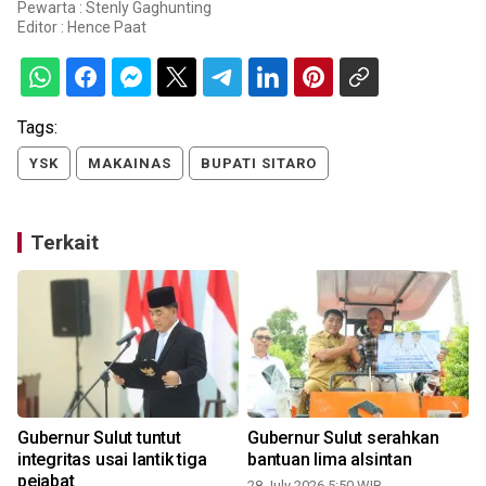
Pewarta : Stenly Gaghunting
Editor :
Hence Paat
Tags:
YSK
MAKAINAS
BUPATI SITARO
Terkait
Gubernur Sulut tuntut
Gubernur Sulut serahkan
integritas usai lantik tiga
bantuan lima alsintan
pejabat
28 July 2026 5:50 WIB