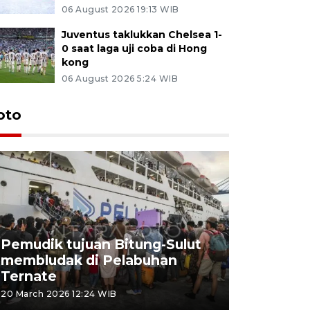
06 August 2026 19:13 WIB
Juventus taklukkan Chelsea 1-
0 saat laga uji coba di Hong
kong
06 August 2026 5:24 WIB
oto
Pemudik tujuan Bitung-Sulut
membludak di Pelabuhan
Bank Citr
Ternate
merayakan
20 March 2026 12:24 WIB
20 March 2026