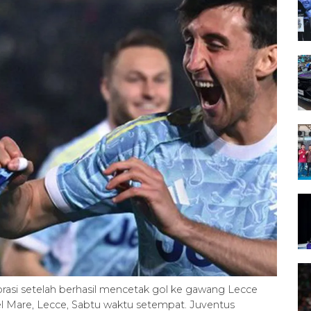
brasi setelah berhasil mencetak gol ke gawang Lecce
del Mare, Lecce, Sabtu waktu setempat. Juventus