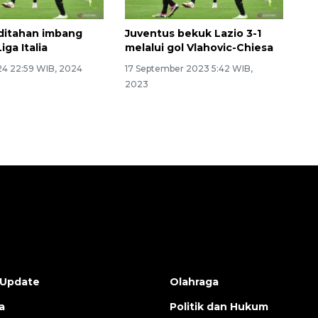
ditahan imbang
Juventus bekuk Lazio 3-1
iga Italia
melalui gol Vlahovic-Chiesa
24 22:59 WIB, 2024
17 September 2023 5:42 WIB,
2023
 Update
Olahraga
a
Politik dan Hukum