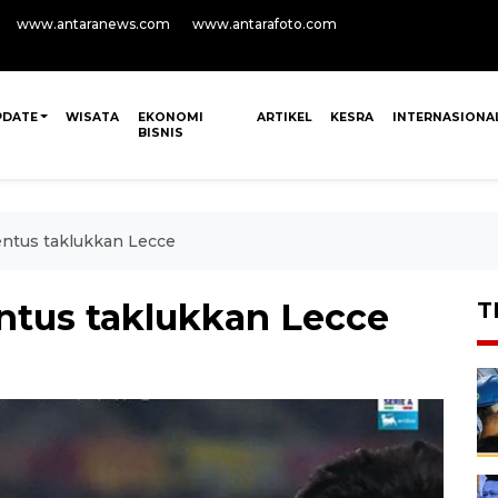
www.antaranews.com
www.antarafoto.com
PDATE
WISATA
EKONOMI
ARTIKEL
KESRA
INTERNASIONA
BISNIS
entus taklukkan Lecce
entus taklukkan Lecce
T