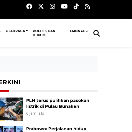
L
OLAHRAGA
POLITIK DAN
LAINNYA
HUKUM
ERKINI
PLN terus pulihkan pasokan
listrik di Pulau Bunaken
6 jam lalu
Prabowo: Perjalanan hidup