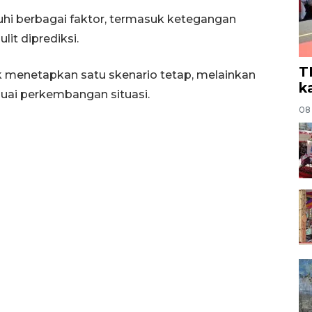
ruhi berbagai faktor, termasuk ketegangan
it diprediksi.
T
 menetapkan satu skenario tetap, melainkan
k
suai perkembangan situasi.
08