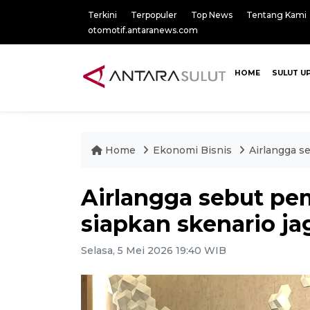
Terkini
Terpopuler
Top News
Tentang Kami
otomotif.antaranews.com
HOME
SULUT U
Home
Ekonomi Bisnis
Airlangga s
Airlangga sebut pe
siapkan skenario jag
Selasa, 5 Mei 2026 19:40 WIB