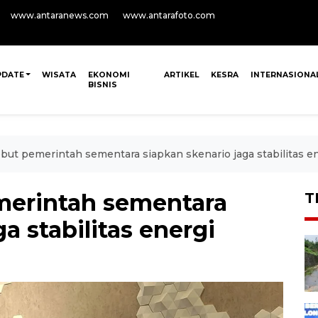
www.antaranews.com
www.antarafoto.com
PDATE
WISATA
EKONOMI
ARTIKEL
KESRA
INTERNASIONA
BISNIS
ebut pemerintah sementara siapkan skenario jaga stabilitas e
merintah sementara
T
a stabilitas energi