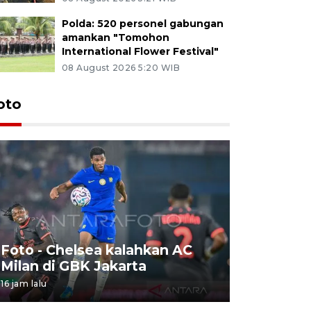
Polda: 520 personel gabungan
amankan "Tomohon
International Flower Festival"
08 August 2026 5:20 WIB
oto
Foto - Chelsea kalahkan AC
Foto - S
Milan di GBK Jakarta
Internati
16 jam lalu
08 August 202