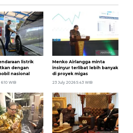
endaraan listrik
Menko Airlangga minta
itkan dengan
insinyur terlibat lebih banyak
obil nasional
di proyek migas
 6:10 WIB
23 July 2026 5:43 WIB