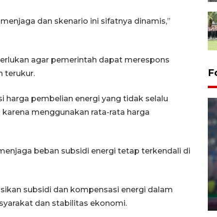
menjaga dan skenario ini sifatnya dinamis,”
perlukan agar pemerintah dapat merespons
F
 terukur.
i harga pembelian energi yang tidak selalu
al karena menggunakan rata-rata harga
enjaga beban subsidi energi tetap terkendali di
Foto - Polresta Samarinda
amankan 9.880 kg "captikus"
dari Manado
kasikan subsidi dan kompensasi energi dalam
27 February 2026 22:30 WIB
yarakat dan stabilitas ekonomi.