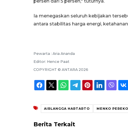
persen dari 5 persen," tuturnya.
Ia menegaskan seluruh kebijakan terse
antara stabilitas harga energi, ketahanan
Pewarta :
Aria Ananda
Editor:
Hence Paat
COPYRIGHT ©
ANTARA
2026
AIRLANGGA HARTARTO
MENKO PEREK
Berita Terkait