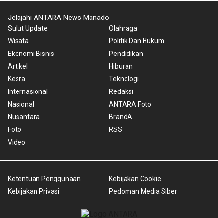
Jelajahi ANTARA News Manado
Sulut Update
Olahraga
Wisata
Politik Dan Hukum
Ekonomi Bisnis
Pendidikan
Artikel
Hiburan
Kesra
Teknologi
Internasional
Redaksi
Nasional
ANTARA Foto
Nusantara
BrandA
Foto
RSS
Video
Ketentuan Penggunaan
Kebijakan Cookie
Kebijakan Privasi
Pedoman Media Siber