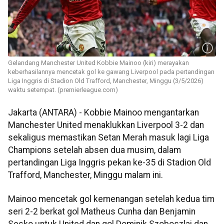
Gelandang Manchester United Kobbie Mainoo (kiri) merayakan
keberhasilannya mencetak gol ke gawang Liverpool pada pertandingan
Liga Inggris di Stadion Old Trafford, Manchester, Minggu (3/5/2026)
waktu setempat. (premierleague.com)
Jakarta (ANTARA) - Kobbie Mainoo mengantarkan
Manchester United menaklukkan Liverpool 3-2 dan
sekaligus memastikan Setan Merah masuk lagi Liga
Champions setelah absen dua musim, dalam
pertandingan Liga Inggris pekan ke-35 di Stadion Old
Trafford, Manchester, Minggu malam ini.
Mainoo mencetak gol kemenangan setelah kedua tim
seri 2-2 berkat gol Matheus Cunha dan Benjamin
Sesko untuk United dan gol Dominik Szoboszlai dan