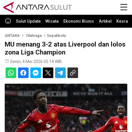
Sulut Update
Wisata
Ekonomi Bisnis
Artikel
Kesra
ANTARA
Olahraga
Sepakbola
MU menang 3-2 atas Liverpool dan lolos
zona Liga Champion
Senin, 4 Mei 2026 05:14 WIB