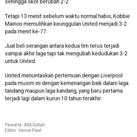
sehingga skor berubah 2-2.
Tetapi 13 menit sebelum waktu normal habis, Kobbie
Mainoo memulihkan keunggulan United menjadi 3-2
pada menit ke-77.
Jual beli serangan antara kedua tim terus terjadi
sampai akhir laga tapi tak mengubah kedudukan 3-2
untuk United.
United menuntaskan pertemuan dengan Liverpool
pada musim ini dengan kemenangan baik dalam laga
tandang maupun laga kandang, yang baru pertama
terjadi lagi dalam kurun 10 tahun terakhir.
Pewarta : Aldi Sultan
Editor :
Hence Paat