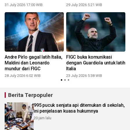
31 July 2026 17:00 WIB
29 July 2026 5:21 WIB
0
Andre Pirlo gagal latih Italia,
FIGC buka komunikasi
Maldini dan Leonardo
dengan Guardiola untuk latih
mundur dari FIGC
Italia
28 July 2026 6:02 WIB
23 July 2026 5:38 WIB
Berita Terpopuler
995 pucuk senjata api ditemukan di sekolah,
ini penjelasan kuasa hukumnya
20 jam lalu