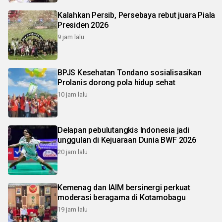
Kalahkan Persib, Persebaya rebut juara Piala
Presiden 2026
9 jam lalu
BPJS Kesehatan Tondano sosialisasikan
Prolanis dorong pola hidup sehat
10 jam lalu
Delapan pebulutangkis Indonesia jadi
unggulan di Kejuaraan Dunia BWF 2026
20 jam lalu
Kemenag dan IAIM bersinergi perkuat
moderasi beragama di Kotamobagu
19 jam lalu