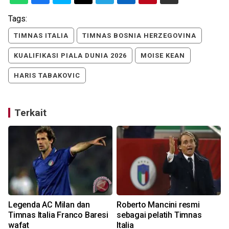
Tags:
TIMNAS ITALIA
TIMNAS BOSNIA HERZEGOVINA
KUALIFIKASI PIALA DUNIA 2026
MOISE KEAN
HARIS TABAKOVIC
Terkait
Legenda AC Milan dan
Roberto Mancini resmi
Timnas Italia Franco Baresi
sebagai pelatih Timnas
wafat
Italia