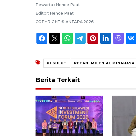
Pewarta :
Hence Paat
Editor:
Hence Paat
COPYRIGHT ©
ANTARA
2026
BI SULUT
PETANI MILENIAL MINAHASA
Berita Terkait