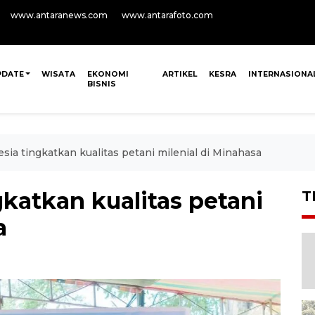
www.antaranews.com
www.antarafoto.com
PDATE
WISATA
EKONOMI
ARTIKEL
KESRA
INTERNASIONA
BISNIS
sia tingkatkan kualitas petani milenial di Minahasa
katkan kualitas petani
T
a