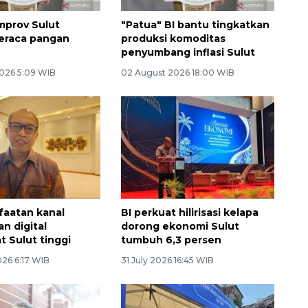
mprov Sulut
"Patua" BI bantu tingkatkan
eraca pangan
produksi komoditas
penyumbang inflasi Sulut
026 5:09 WIB
02 August 2026 18:00 WIB
faatan kanal
BI perkuat hilirisasi kelapa
n digital
dorong ekonomi Sulut
t Sulut tinggi
tumbuh 6,3 persen
026 6:17 WIB
31 July 2026 16:45 WIB