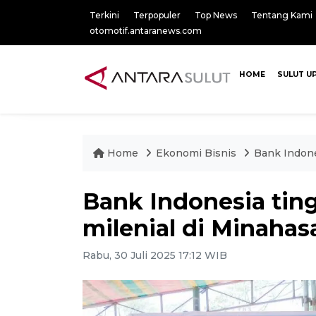
Terkini
Terpopuler
Top News
Tentang Kami
otomotif.antaranews.com
HOME
SULUT U
Home
Ekonomi Bisnis
Bank Indone
Bank Indonesia ting
milenial di Minahas
Rabu, 30 Juli 2025 17:12 WIB