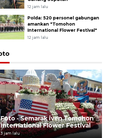
12 jam lalu
Polda: 520 personel gabungan
amankan "Tomohon
International Flower Festival"
12 jam lalu
oto
Pemudik t
Foto - Semarak iven Tomohon
membluda
International Flower Festival
Ternate
3 jam lalu
20 March 2026