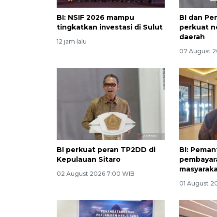
BI: NSIF 2026 mampu
BI dan Pe
tingkatkan investasi di Sulut
perkuat n
daerah
12 jam lalu
07 August 2
BI perkuat peran TP2DD di
BI: Peman
Kepulauan Sitaro
pembayara
masyaraka
02 August 2026 7:00 WIB
01 August 2