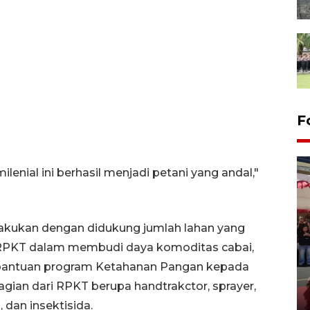
F
enial ini berhasil menjadi petani yang andal,"
lakukan dengan didukung jumlah lahan yang
RPKT dalam membudi daya komoditas cabai,
Banjir bandang terjadi di
Kepulauan Sitaro, warga cari
 bantuan program Ketahanan Pangan kepada
korban hilang
ian dari RPKT berupa handtrakctor, sprayer,
05 January 2026 12:26 WIB
, dan insektisida.