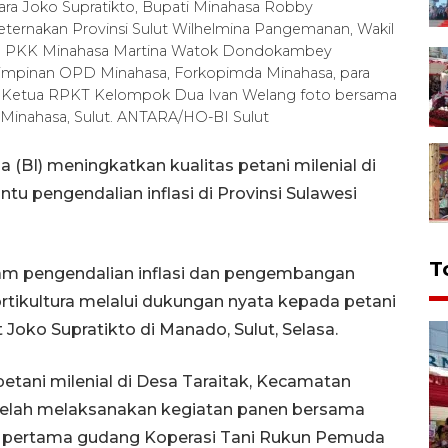
ara Joko Supratikto, Bupati Minahasa Robby
ternakan Provinsi Sulut Wilhelmina Pangemanan, Wakil
 TP PKK Minahasa Martina Watok Dondokambey
impinan OPD Minahasa, Forkopimda Minahasa, para
ta Ketua RPKT Kelompok Dua Ivan Welang foto bersama
 Minahasa, Sulut. ANTARA/HO-BI Sulut
 (BI) meningkatkan kualitas petani milenial di
 pengendalian inflasi di Provinsi Sulawesi
T
am pengendalian inflasi dan pengembangan
hortikultura melalui dukungan nyata kepada petani
t Joko Supratikto di Manado, Sulut, Selasa.
tani milenial di Desa Taraitak, Kecamatan
 telah melaksanakan kegiatan panen bersama
tu pertama gudang Koperasi Tani Rukun Pemuda