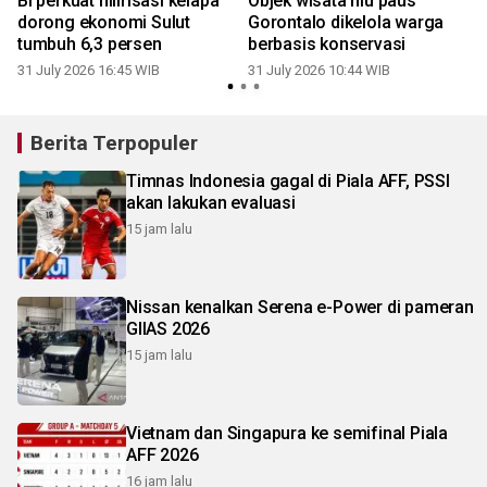
BI perkuat hilirisasi kelapa
Objek wisata hiu paus
i
dorong ekonomi Sulut
Gorontalo dikelola warga
tumbuh 6,3 persen
berbasis konservasi
31 July 2026 16:45 WIB
31 July 2026 10:44 WIB
2
Berita Terpopuler
Timnas Indonesia gagal di Piala AFF, PSSI
akan lakukan evaluasi
15 jam lalu
Nissan kenalkan Serena e-Power di pameran
GIIAS 2026
15 jam lalu
Vietnam dan Singapura ke semifinal Piala
AFF 2026
16 jam lalu