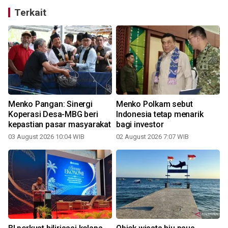
Terkait
Menko Pangan: Sinergi
Menko Polkam sebut
Koperasi Desa-MBG beri
Indonesia tetap menarik
kepastian pasar masyarakat
bagi investor
03 August 2026 10:04 WIB
02 August 2026 7:07 WIB
2